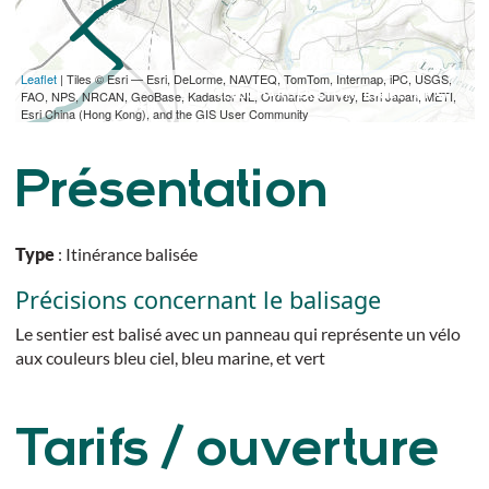
Leaflet
| Tiles © Esri — Esri, DeLorme, NAVTEQ, TomTom, Intermap, iPC, USGS,
TÉLÉCHARGER L'ITINÉRAIRE (GPX)
FAO, NPS, NRCAN, GeoBase, Kadaster NL, Ordnance Survey, Esri Japan, METI,
Esri China (Hong Kong), and the GIS User Community
Présentation
Type
: Itinérance balisée
Précisions concernant le balisage
Le sentier est balisé avec un panneau qui représente un vélo
aux couleurs bleu ciel, bleu marine, et vert
Tarifs / ouverture