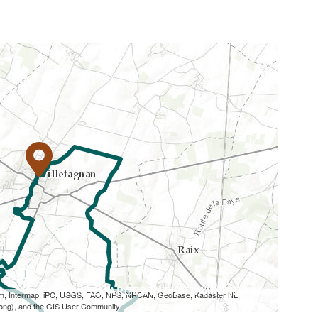
TÉLÉCHARGER L'ITINÉRAIRE (GPX)
om, Intermap, iPC, USGS, FAO, NPS, NRCAN, GeoBase, Kadaster NL,
Kong), and the GIS User Community