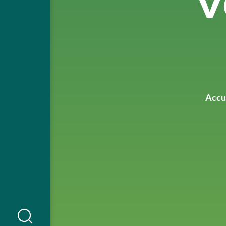
v
Accu