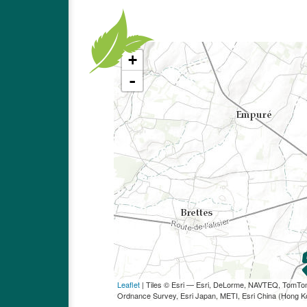
+
-
Leaflet
| Tiles © Esri — Esri, DeLorme, NAVTEQ, TomT
Ordnance Survey, Esri Japan, METI, Esri China (Hong 