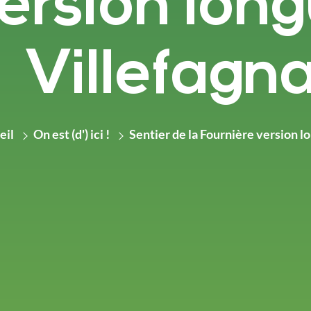
ersion long
Villefagn
eil
On est (d') ici !
Sentier de la Fournière version l