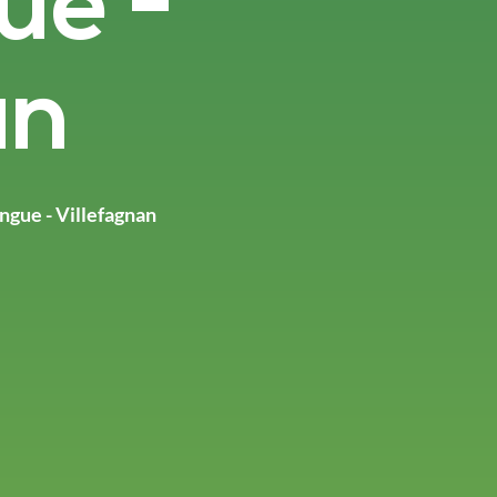
ue -
an
ongue - Villefagnan