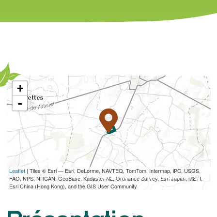
+
-
Leaflet
| Tiles © Esri — Esri, DeLorme, NAVTEQ, TomTom, Intermap, iPC, USGS,
TÉLÉCHARGER L'ITINÉRAIRE (GPX)
FAO, NPS, NRCAN, GeoBase, Kadaster NL, Ordnance Survey, Esri Japan, METI,
Esri China (Hong Kong), and the GIS User Community