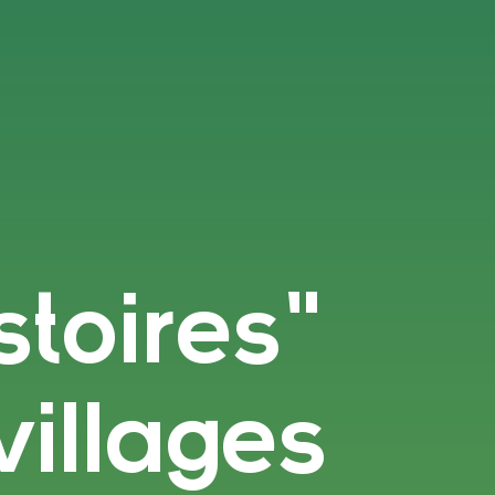
stoires"
illages