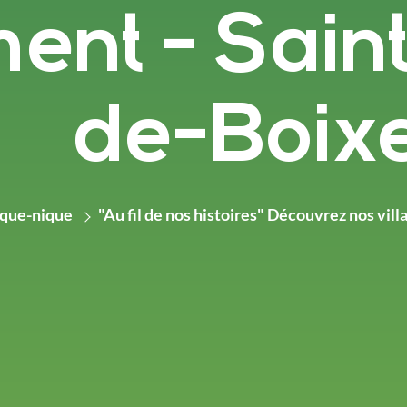
ment - Sai
de-Boix
ique-nique
"Au fil de nos histoires" Découvrez nos vi