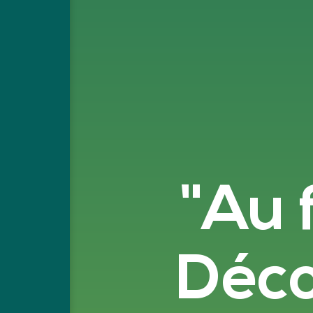
"Au f
Déco