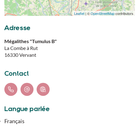
Leaflet
| ©
OpenStreetMap
contributors
Adresse
Mégalithes "Tumulus B"
La Combe à Rut
16330
Vervant
Contact
Langue parlée
Français