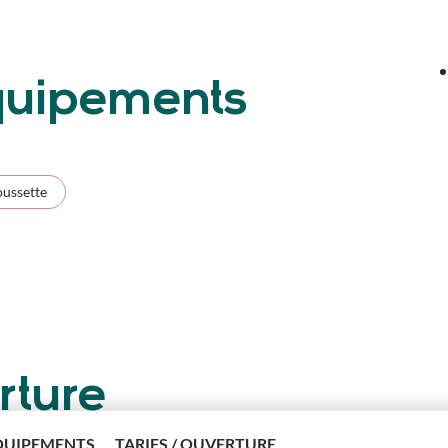
équipements
oussette
rture
QUIPEMENTS
TARIFS / OUVERTURE