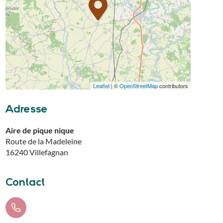
Leaflet
| ©
OpenStreetMap
contributors
Adresse
Aire de pique nique
Route de la Madeleine
16240
Villefagnan
Contact