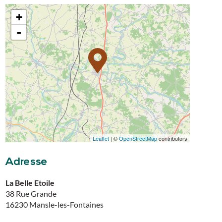
+
-
Leaflet
| ©
OpenStreetMap
contributors
Adresse
La Belle Etoile
38 Rue Grande
16230
Mansle-les-Fontaines