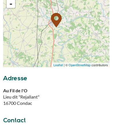
-
Leaflet
| ©
OpenStreetMap
contributors
Adresse
Au Fil de l'O
Lieu dit "Rejallant"
16700
Condac
Contact