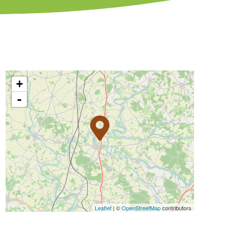
+
-
Leaflet
| ©
OpenStreetMap
contributors