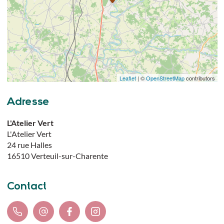
Leaflet
| ©
OpenStreetMap
contributors
Adresse
L'Atelier Vert
L'Atelier Vert
24 rue Halles
16510
Verteuil-sur-Charente
Contact