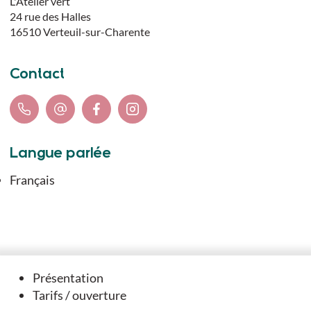
L'Atelier vert
24 rue des Halles
16510
Verteuil-sur-Charente
Contact
Langue parlée
Français
Vous aimerez
Présentation
Tarifs / ouverture
aussi