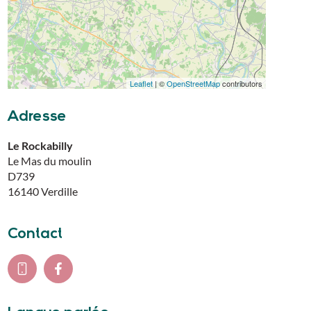
Leaflet
| ©
OpenStreetMap
contributors
Adresse
Le Rockabilly
Le Mas du moulin
D739
16140
Verdille
Contact