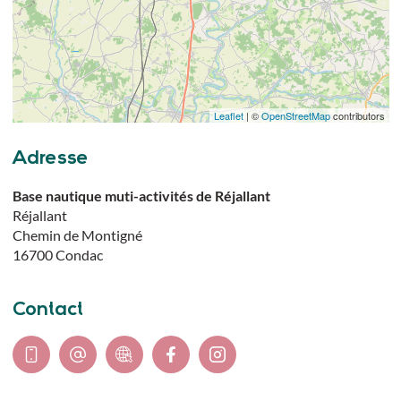
Leaflet
| ©
OpenStreetMap
contributors
Adresse
Base nautique muti-activités de Réjallant
Réjallant
Chemin de Montigné
16700
Condac
Contact