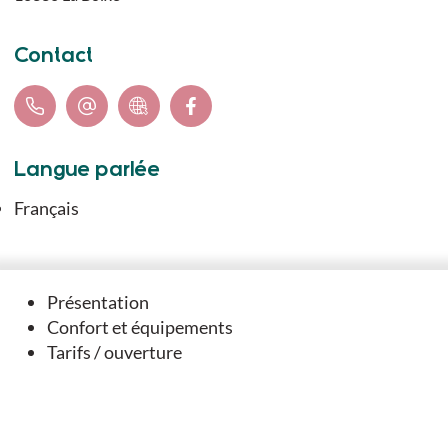
Contact
Langue parlée
Français
Présentation
Vous aimerez
Confort et équipements
Tarifs / ouverture
aussi