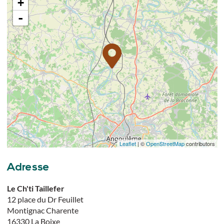
+
-
Leaflet
| ©
OpenStreetMap
contributors
Adresse
Le Ch'ti Taillefer
12 place du Dr Feuillet
Montignac Charente
16330
La Boixe