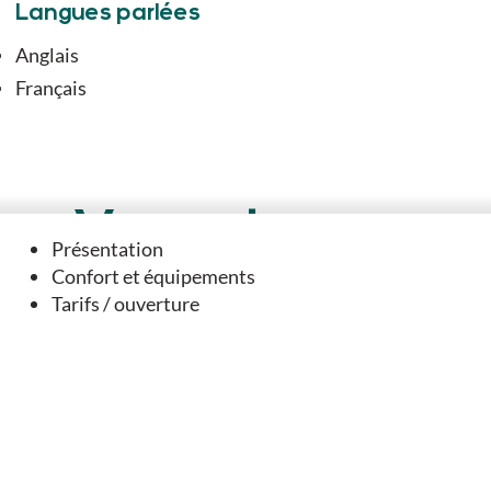
Langues parlées
Anglais
Français
Vous aimerez
Présentation
aussi
Confort et équipements
Tarifs / ouverture
SUR PLACE