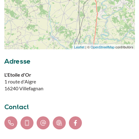
Leaflet
| ©
OpenStreetMap
contributors
Adresse
L'Etoile d'Or
1 route d'Aigre
16240
Villefagnan
Contact