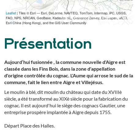
Leaflet
| Tiles © Esri — Esri, DeLorme, NAVTEQ, TomTom, Intermap, iPC, USGS,
TÉLÉCHARGER L'ITINÉRAIRE (GPX)
FAO, NPS, NRCAN, GeoBase, Kadaster NL, Ordnance Survey, Esri Japan, METI,
Esri China (Hong Kong), and the GIS User Community
Présentation
Aujourd’hui fusionnée , la commune nouvelle d'Aigre est
classée dans les Fins Bois, dans la zone d'appellation
d'origine contrôlée du cognac. L'Aume qui arrose le sud de la
commune, fait le lien entre Aigre et Villejésus.
Le moulin à blé, dit moulin du château qui date du XVIIIè
siècle, a été transformé au XIXè siècle pour la fabrication du
cognac. Il est aujourd'hui le siège des cognacs Gautier, une
entreprise prospère implantée à Aigre depuis 1755.
Départ Place des Halles.