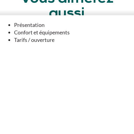
aussi
Présentation
Confort et équipements
A DANS SON PÉRIMÈTRE...
Tarifs / ouverture
Cognac Gautier
Aigre