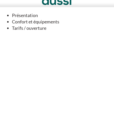
aussi
Présentation
Confort et équipements
EN LIEN AVEC
Tarifs / ouverture
Géocaching - Dernier tour avant Compostelle - Tusson
Tusson