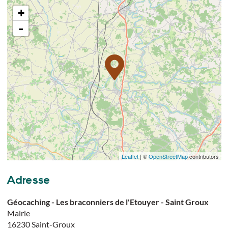
+
-
Leaflet
| ©
OpenStreetMap
contributors
Adresse
Géocaching - Les braconniers de l'Etouyer - Saint Groux
Mairie
16230
Saint-Groux