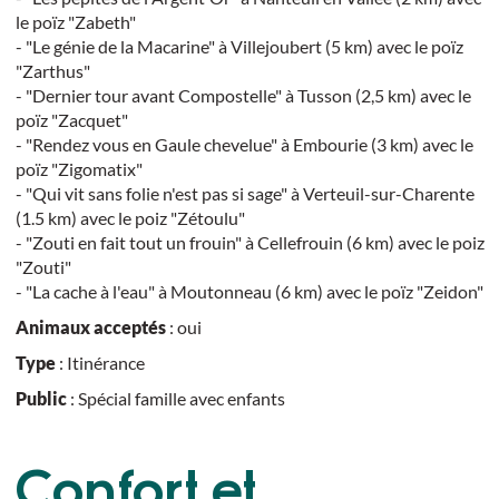
le poïz "Zabeth"
- "Le génie de la Macarine" à Villejoubert (5 km) avec le poïz
"Zarthus"
- "Dernier tour avant Compostelle" à Tusson (2,5 km) avec le
poïz "Zacquet"
- "Rendez vous en Gaule chevelue" à Embourie (3 km) avec le
poïz "Zigomatix"
- "Qui vit sans folie n'est pas si sage" à Verteuil-sur-Charente
(1.5 km) avec le poiz "Zétoulu"
- "Zouti en fait tout un frouin" à Cellefrouin (6 km) avec le poiz
"Zouti"
- "La cache à l'eau" à Moutonneau (6 km) avec le poïz "Zeidon"
Animaux acceptés
: oui
Type
: Itinérance
Public
: Spécial famille avec enfants
Confort et