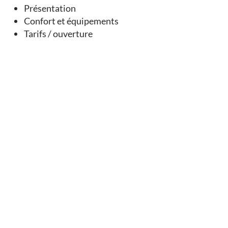
Présentation
EN LIEN AVEC
Confort et équipements
Tarifs / ouverture
Géocaching - Dernier tour avant Compostelle - Tusson
Tusson