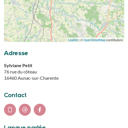
Leaflet
| ©
OpenStreetMap
contributors
Adresse
Sylviane Petit
76 rue du côteau
16460
Aunac-sur-Charente
Contact