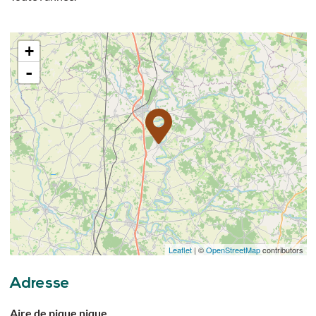
+
-
Leaflet
| ©
OpenStreetMap
contributors
Adresse
Aire de pique nique