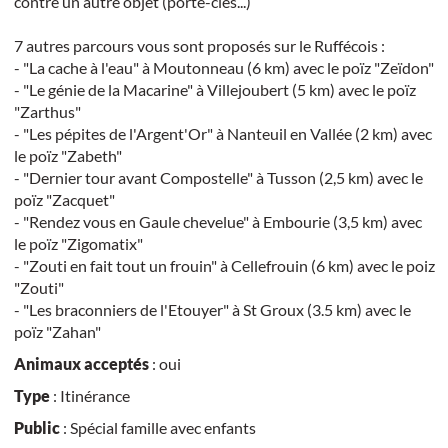
contre un autre objet (porte-clés...)
7 autres parcours vous sont proposés sur le Ruffécois :
- "La cache à l'eau" à Moutonneau (6 km) avec le poïz "Zeïdon"
- "Le génie de la Macarine" à Villejoubert (5 km) avec le poïz
"Zarthus"
- "Les pépites de l'Argent'Or" à Nanteuil en Vallée (2 km) avec
le poïz "Zabeth"
- "Dernier tour avant Compostelle" à Tusson (2,5 km) avec le
poïz "Zacquet"
- "Rendez vous en Gaule chevelue" à Embourie (3,5 km) avec
le poïz "Zigomatix"
- "Zouti en fait tout un frouin" à Cellefrouin (6 km) avec le poiz
"Zouti"
- "Les braconniers de l'Etouyer" à St Groux (3.5 km) avec le
poïz "Zahan"
Animaux acceptés
: oui
Type
: Itinérance
Public
: Spécial famille avec enfants