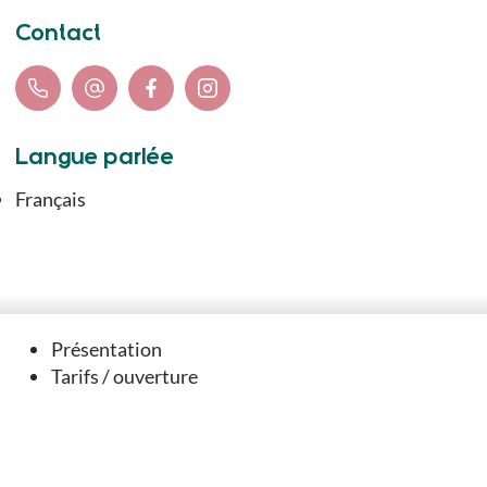
Contact
Langue parlée
Français
Vous aimerez
Présentation
Tarifs / ouverture
aussi
A DANS SON PÉRIMÈTRE...