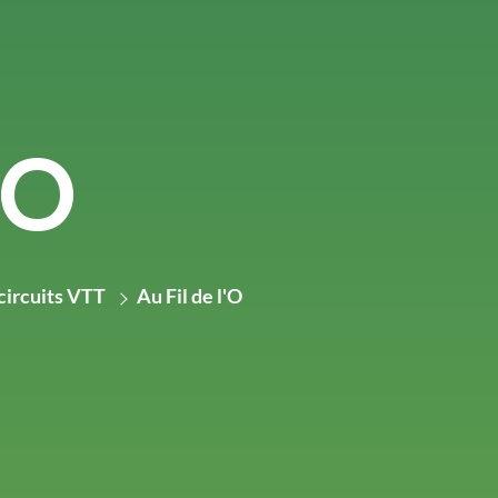
'O
circuits VTT
Au Fil de l'O