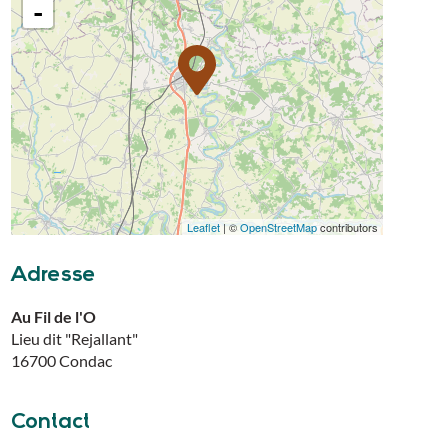
-
Leaflet
| ©
OpenStreetMap
contributors
Adresse
Au Fil de l'O
Lieu dit "Rejallant"
16700
Condac
Contact