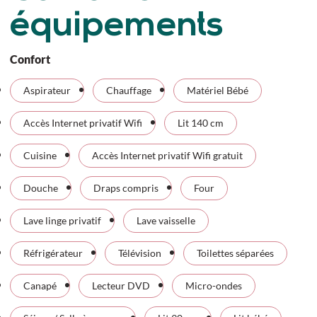
équipements
Confort
Aspirateur
Chauffage
Matériel Bébé
Accès Internet privatif Wifi
Lit 140 cm
Cuisine
Accès Internet privatif Wifi gratuit
Douche
Draps compris
Four
Lave linge privatif
Lave vaisselle
Réfrigérateur
Télévision
Toilettes séparées
Canapé
Lecteur DVD
Micro-ondes