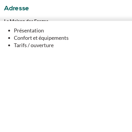
Adresse
La Maison des Forges
6 Route des Forges
Présentation
16260
Cellefrouin
Confort et équipements
Tarifs / ouverture
Contact
Langues parlées
Anglais
Français