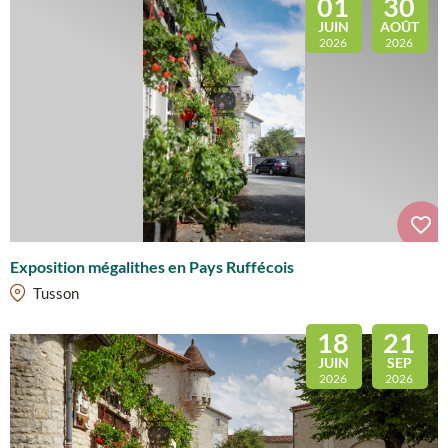
01
30
JUIN
AOÛT
2026
2026
Exposition mégalithes en Pays Ruffécois
Tusson
18
21
JUIN
SEP
2026
2026