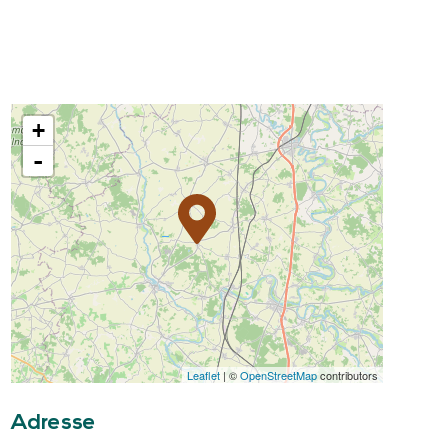
+
-
Leaflet
| ©
OpenStreetMap
contributors
Adresse