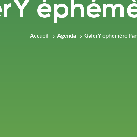
erY éphémè
Accueil
Agenda
GalerY éphémère Pa