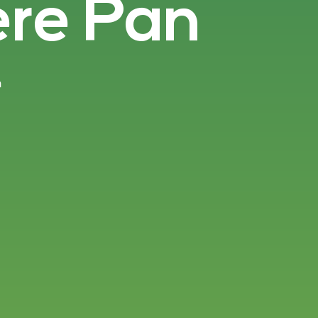
re Pan
n