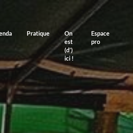
enda
Pratique
On
Espace
est
pro
(d’)
ici !