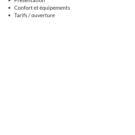
Présentation
Confort et équipements
Tarifs / ouverture
Vous aimerez
aussi
EN LIEN AVEC