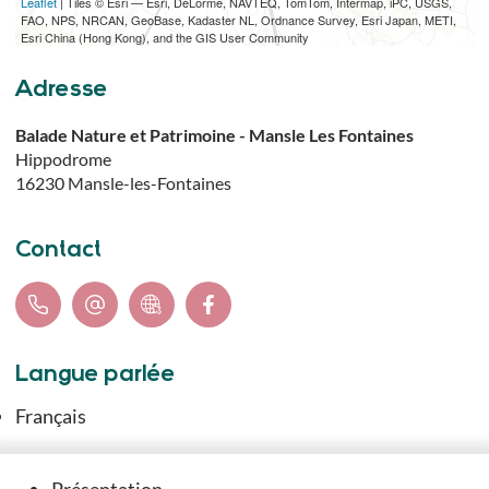
Leaflet
| Tiles © Esri — Esri, DeLorme, NAVTEQ, TomTom, Intermap, iPC, USGS,
TÉLÉCHARGER L'ITINÉRAIRE (GPX)
FAO, NPS, NRCAN, GeoBase, Kadaster NL, Ordnance Survey, Esri Japan, METI,
Esri China (Hong Kong), and the GIS User Community
Adresse
Balade Nature et Patrimoine - Mansle Les Fontaines
Hippodrome
16230
Mansle-les-Fontaines
Contact
Langue parlée
Français