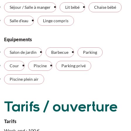
Séjour / Salle à manger
Lit bébé
Chaise bébé
Salle d'eau
Linge compris
Equipements
Salon de jardin
Barbecue
Parking
Cour
Piscine
Parking privé
Piscine plein air
Tarifs / ouverture
Tarifs
Week-end : 100 €