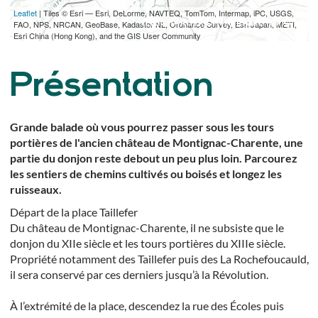
Leaflet
| Tiles © Esri — Esri, DeLorme, NAVTEQ, TomTom, Intermap, iPC, USGS,
TÉLÉCHARGER L'ITINÉRAIRE (GPX)
FAO, NPS, NRCAN, GeoBase, Kadaster NL, Ordnance Survey, Esri Japan, METI,
Esri China (Hong Kong), and the GIS User Community
Présentation
Grande balade où vous pourrez passer sous les tours
portières de l'ancien château de Montignac-Charente, une
partie du donjon reste debout un peu plus loin. Parcourez
les sentiers de chemins cultivés ou boisés et longez les
ruisseaux.
Départ de la place Taillefer
Du château de Montignac-Charente, il ne subsiste que le
donjon du XIIe siècle et les tours portières du XIIIe siècle.
Propriété notamment des Taillefer puis des La Rochefoucauld,
il sera conservé par ces derniers jusqu’à la Révolution.
À l’extrémité de la place, descendez la rue des Écoles puis