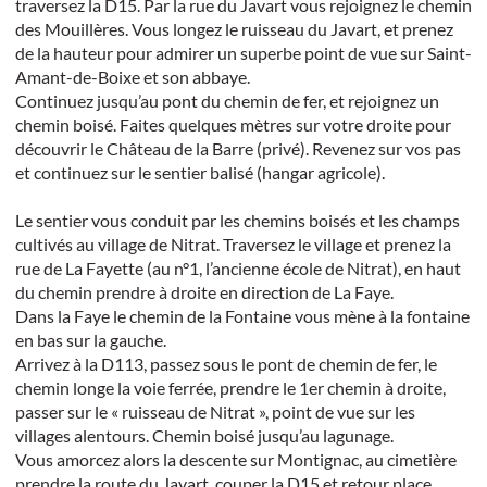
traversez la D15. Par la rue du Javart vous rejoignez le chemin
des Mouillères. Vous longez le ruisseau du Javart, et prenez
de la hauteur pour admirer un superbe point de vue sur Saint-
Amant-de-Boixe et son abbaye.
Continuez jusqu’au pont du chemin de fer, et rejoignez un
chemin boisé. Faites quelques mètres sur votre droite pour
découvrir le Château de la Barre (privé). Revenez sur vos pas
et continuez sur le sentier balisé (hangar agricole).
Le sentier vous conduit par les chemins boisés et les champs
cultivés au village de Nitrat. Traversez le village et prenez la
rue de La Fayette (au n°1, l’ancienne école de Nitrat), en haut
du chemin prendre à droite en direction de La Faye.
Dans la Faye le chemin de la Fontaine vous mène à la fontaine
en bas sur la gauche.
Arrivez à la D113, passez sous le pont de chemin de fer, le
chemin longe la voie ferrée, prendre le 1er chemin à droite,
passer sur le « ruisseau de Nitrat », point de vue sur les
villages alentours. Chemin boisé jusqu’au lagunage.
Vous amorcez alors la descente sur Montignac, au cimetière
prendre la route du Javart, couper la D15 et retour place