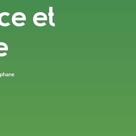
ce et
e
éphane