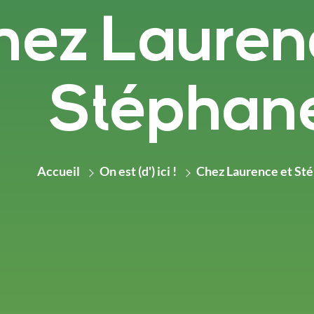
hez Lauren
Stéphan
Accueil
On est (d') ici !
Chez Laurence et St