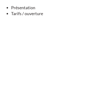
Présentation
Tarifs / ouverture
Église prieurale Saint-Michel
Nanclars
Nous contacter
Antenne de Mansle-les-Fontaines