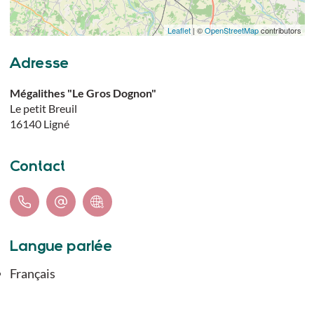
Leaflet
| ©
OpenStreetMap
contributors
Adresse
Mégalithes "Le Gros Dognon"
Le petit Breuil
16140
Ligné
Contact
Langue parlée
Français