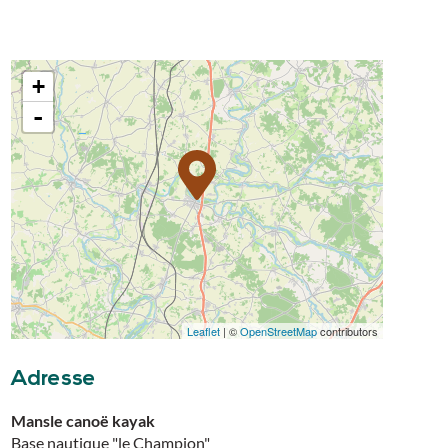
+
-
Leaflet
| ©
OpenStreetMap
contributors
Adresse
Mansle canoë kayak
Base nautique "le Champion"